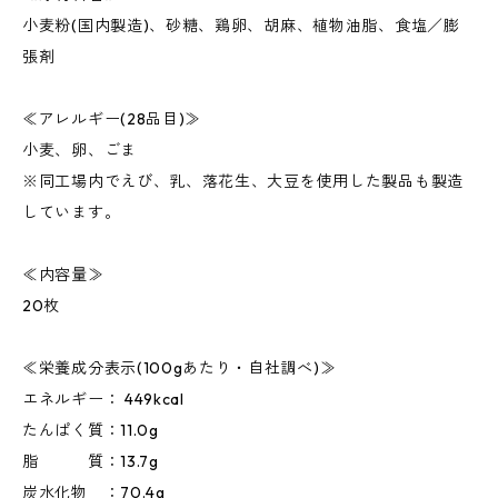
小麦粉(国内製造)、砂糖、鶏卵、胡麻、植物油脂、食塩／膨
張剤
≪アレルギー(28品目)≫
小麦、卵、ごま
※同工場内でえび、乳、落花生、大豆を使用した製品も製造
しています。
≪内容量≫
20枚
≪栄養成分表示(100gあたり・自社調べ)≫
エネルギー： 449kcal
たんぱく質：11.0g
脂 質：13.7g
炭水化物 ：70.4g