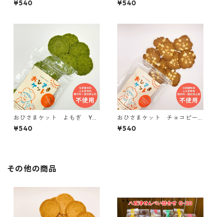
¥540
¥540
ーズ】
ーズ】
おひさまケット よもぎ YO
おひさまケット チョコピー
MOGI【おひさまのおやつシリ
ナッツ CHOCOLATE & PEA
¥540
¥540
ーズ】
NUTS【おひさまのおやつシリ
ーズ】
その他の商品