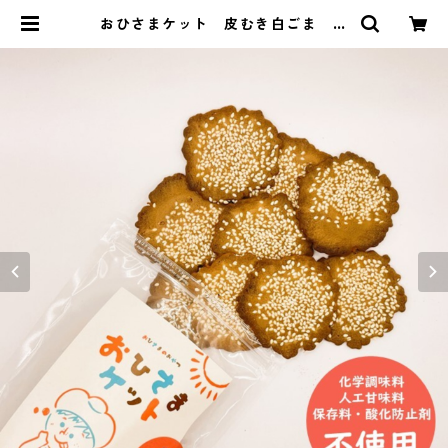
おひさまケット 皮むき白ごま W
HITE SESAME【おひさまのおやつ
シリーズ】 | ㈱日の丸製菓 公式オ
ンラインショップ