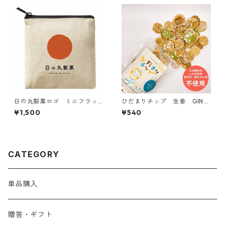
日の丸製菓ロゴ ミニフラッ
ひだまりチップ 生姜 GING
トポーチ
ER【おひさまのおやつシリー
¥1,500
¥540
ズ】
CATEGORY
単品購入
贈答・ギフト