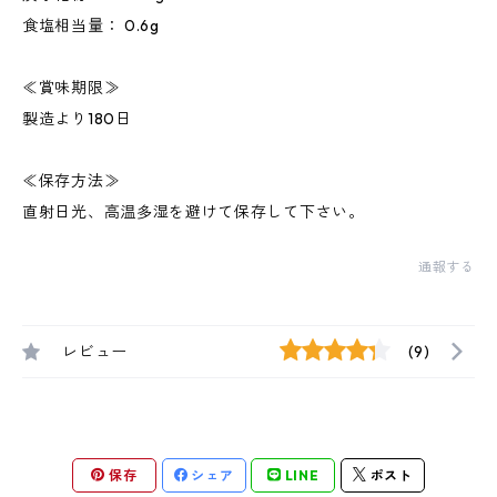
食塩相当量： 0.6g
≪賞味期限≫
製造より180日
≪保存方法≫
直射日光、高温多湿を避けて保存して下さい。
通報する
レビュー
(9)
保存
シェア
LINE
ポスト