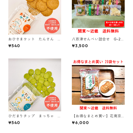
おひさまケット たんさん S
八百津せんべい詰合せ G-20
ODA【おひさまのおやつシリ
【贈答用・ギフトにおすす
¥540
¥3,500
ーズ】
め】【熨斗対応可能】
ひだまりチップ まっちゃ M
【お得なまとめ買い】花南京
ATCHA【おひさまのおやつシ
(落花せんべい)14枚入り × 20
¥540
¥6,000
リーズ】
袋【関東～関西 送料無料】