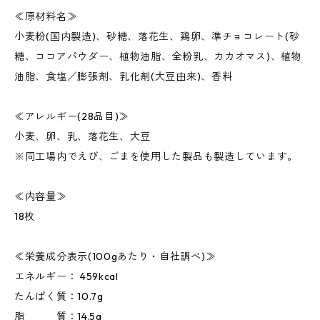
≪原材料名≫
小麦粉(国内製造)、砂糖、落花生、鶏卵、準チョコレート(砂
糖、ココアパウダー、植物油脂、全粉乳、カカオマス)、植物
油脂、食塩／膨張剤、乳化剤(大豆由来)、香料
≪アレルギー(28品目)≫
小麦、卵、乳、落花生、大豆
※同工場内でえび、ごまを使用した製品も製造しています。
≪内容量≫
18枚
≪栄養成分表示(100gあたり・自社調べ)≫
エネルギー： 459kcal
たんぱく質：10.7g
脂 質：14.5g