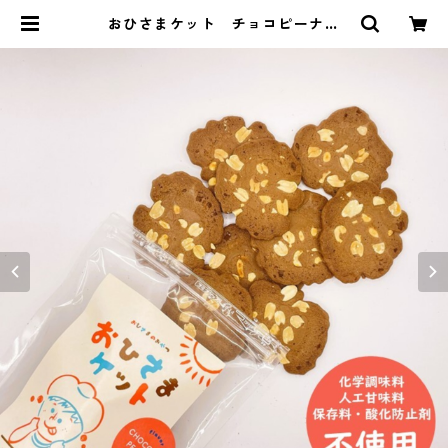
おひさまケット チョコピーナッ
ツ CHOCOLATE & PEANUTS
【おひさまのおやつシリーズ】 | ㈱
日の丸製菓 公式オンラインショッ
プ