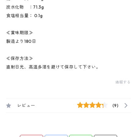
炭水化物 ：71.3g
食塩相当量： 0.1g
≪賞味期限≫
製造より180日
≪保存方法≫
直射日光、高温多湿を避けて保存して下さい。
通報する
レビュー
(9)