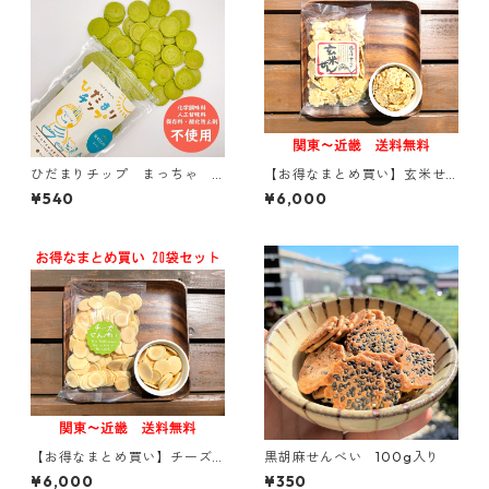
ひだまりチップ まっちゃ M
【お得なまとめ買い】玄米せ
ATCHA【おひさまのおやつシ
ん 100g入り × 20袋【関東～
¥540
¥6,000
リーズ】
関西送料無料】
【お得なまとめ買い】チーズ
黒胡麻せんべい 100g入り
せんべい 100g入り × 20袋
¥6,000
¥350