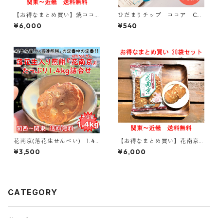
【お得なまとめ買い】焼ココ
ひだまりチップ ココア CO
アせん 100g入り × 20袋【関
COA【おひさまのおやつシリ
¥6,000
¥540
東～関西送料無料】
ーズ】
花南京(落花生せんべい) 1.4k
【お得なまとめ買い】花南京
g詰合せ 【大容量】【お得】
(落花せんべい)14枚入り × 20
¥3,500
¥6,000
袋【関東～関西 送料無料】
CATEGORY