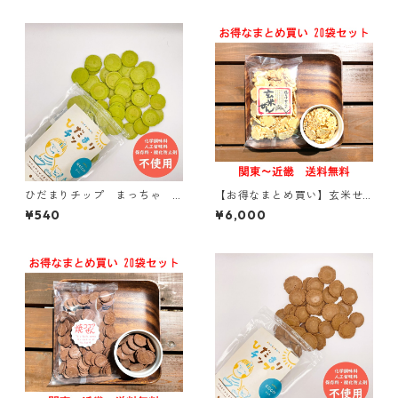
ひだまりチップ まっちゃ M
【お得なまとめ買い】玄米せ
ATCHA【おひさまのおやつシ
ん 100g入り × 20袋【関東～
¥540
¥6,000
リーズ】
関西送料無料】