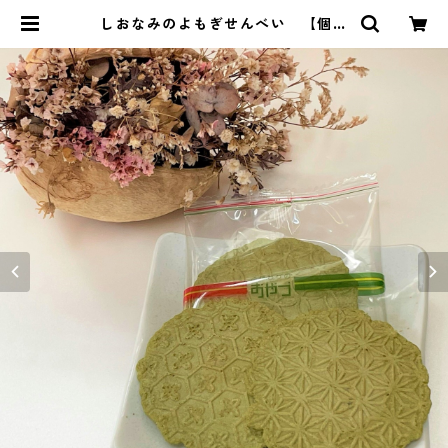
しおなみのよもぎせんべい 【個包
装】2枚×8袋入り | ㈱日の丸製菓
公式オンラインショップ