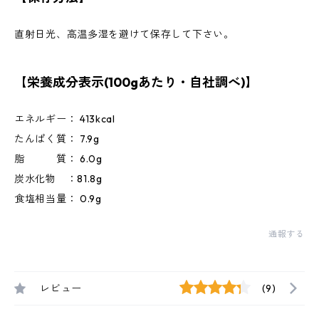
直射日光、高温多湿を避けて保存して下さい。
【栄養成分表示(100gあたり・自社調べ)】
エネルギー： 413kcal
たんぱく質： 7.9g
脂 質： 6.0g
炭水化物 ：81.8g
食塩相当量： 0.9g
通報する
レビュー
(9)