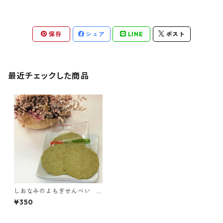
保存
シェア
LINE
ポスト
最近チェックした商品
しおなみのよもぎせんべい
【個包装】2枚×8袋入り
¥350