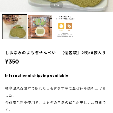
1
/3
しおなみのよもぎせんべい 【個包装】2枚×8袋入り
¥350
International shipping available
岐阜県八百津町で採れたよもぎを丁寧に混ぜ込み焼き上げま
した。
合成着色料不使用で、よもぎの自然の緑色が美しいお煎餅で
す。