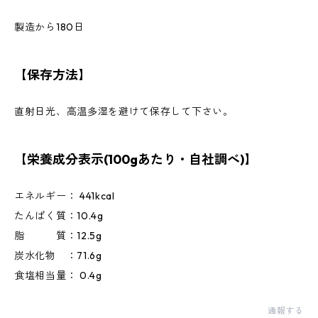
製造から180日
【保存方法】
直射日光、高温多湿を避けて保存して下さい。
【栄養成分表示(100gあたり・自社調べ)】
エネルギー： 441kcal
たんぱく質：10.4g
脂 質：12.5g
炭水化物 ：71.6g
食塩相当量： 0.4g
通報する