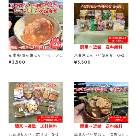
花南京(落花生せんべい) 1.4k
八百津せんべい詰合せ G-20
g詰合せ 【大容量】【お得】
【贈答用・ギフトにおすす
¥3,500
¥3,500
め】【熨斗対応可能】
八百津せんべい詰合せ G-30
皿せんべい詰合せ 10袋セッ