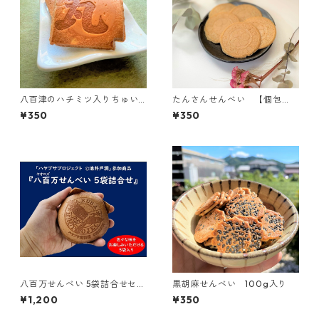
八百津のハチミツ入りちゅい
たんさんせんべい 【個包
る 【個包装】1枚×12袋入り
装】2枚×10袋入り
¥350
¥350
八百万せんべい 5袋詰合せセッ
黒胡麻せんべい 100g入り
ト
¥1,200
¥350