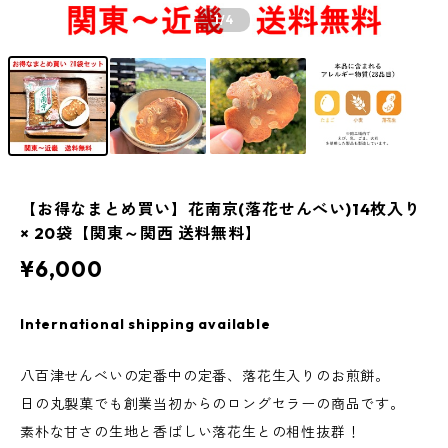
1
/4
【お得なまとめ買い】花南京(落花せんべい)14枚入り
× 20袋【関東～関西 送料無料】
¥6,000
International shipping available
八百津せんべいの定番中の定番、落花生入りのお煎餅。
日の丸製菓でも創業当初からのロングセラーの商品です。
素朴な甘さの生地と香ばしい落花生との相性抜群！