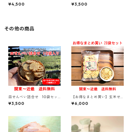
【贈答用・ギフトにおすす
ト【贈答用・ギフトにおすす
¥4,500
¥3,500
め】【熨斗対応可能】
め】【熨斗対応可能】
その他の商品
皿せんべい詰合せ 10袋セッ
【お得なまとめ買い】玄米せ
ト【贈答用・ギフトにおすす
ん 100g入り × 20袋【関東～
¥3,500
¥6,000
め】【熨斗対応可能】
関西送料無料】