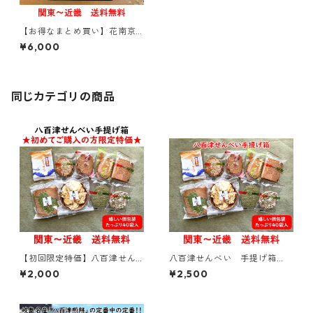
【お得なまとめ買い】花南京
(落花せんべい)14枚入り × 20
¥6,000
袋【関東～関西 送料無料】
同じカテゴリの商品
【初回限定特価】八百津せん
八百津せんべい 手提げ箱
べい 手提げ箱 【初めての
【贈答用・ギフトにおすす
¥2,000
¥2,500
方にオススメ】【色々なお煎
め】【熨斗対応可能】
餅詰合せ】【お試し】