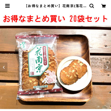
【お得なまとめ買い】花南京(落花せ
んべい)14枚入り × 20袋【関東～関
西 送料無料】 | ㈱日の丸製菓 公式
オンラインショップ